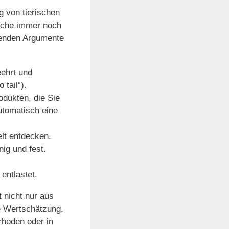
g von tierischen
Küche immer noch
denden Argumente
eehrt und
 tail“).
odukten, die Sie
utomatisch eine
elt entdecken.
nig und fest.
entlastet.
t nicht nur aus
ne Wertschätzung.
rhoden oder in