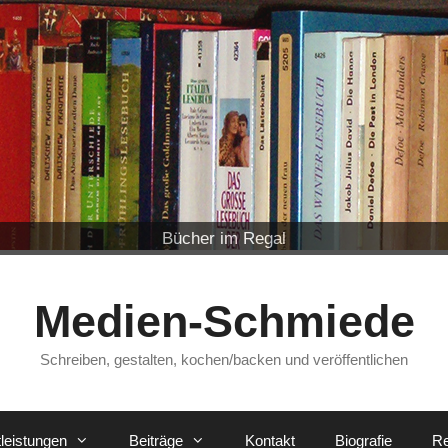
Hosea, Kapitel 14, Vers 1
Bleisatz-Lettern
Bücherregal
Alte Bibel
Monokel
Bleisatz
Johannes-Gutenberg-Denkmal in Mainz
„Copyright“ im Duden
Büchersammlung
Bücher im Regal
Alte Buchrücken
Buchbindung
Medien-Schmiede
Schreiben, gestalten, kochen/backen und veröffentlichen
leistungen
Beiträge
Kontakt
Biografie
Re