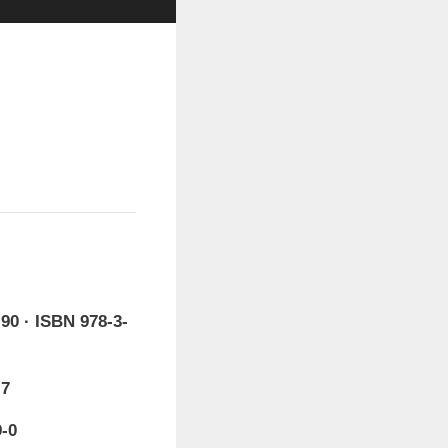
,90 · ISBN 978-3-
-7
9-0