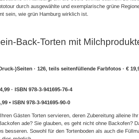
Fototour durch ausgewählte und exemplarische grüne Region
t sein, wie grün Hamburg wirklich ist.
Kein-Back-Torten mit Milchproduk
Druck-)Seiten · 126, teils seitenfüllende Farbfotos · € 19,
4,99 · ISBN 978-3-941695-76-4
,99 • ISBN 978-3-941695-90-0
Ihren Gästen Torten servieren, deren Zubereitung alleine Ih
Backofen ade? Sie glauben, es geht nicht ohne Backofen? 
es besseren. Sowohl für den Tortenboden als auch die Füll
t dies möglich.