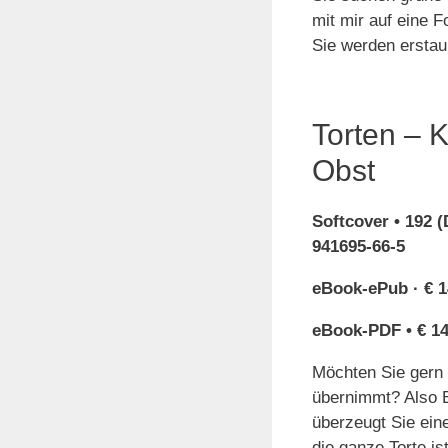
mit mir auf eine 
Sie werden erstaun
Torten – 
Obst
Softcover • 192 (
941695-66-5
eBook-ePub · € 1
eBook-PDF • € 14
Möchten Sie gern 
übernimmt? Also 
überzeugt Sie ein
die ganze Torte is