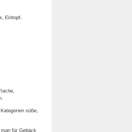
, Eintopf,
Flache,
n.
 Kategorien süße,
e man für Gebäck