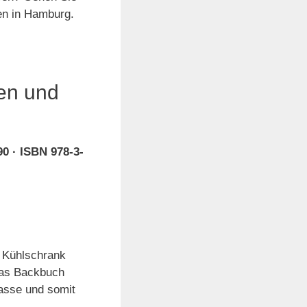
en in Hamburg.
ten und
90 · ISBN 978-3-
r Kühlschrank
Das Backbuch
masse und somit