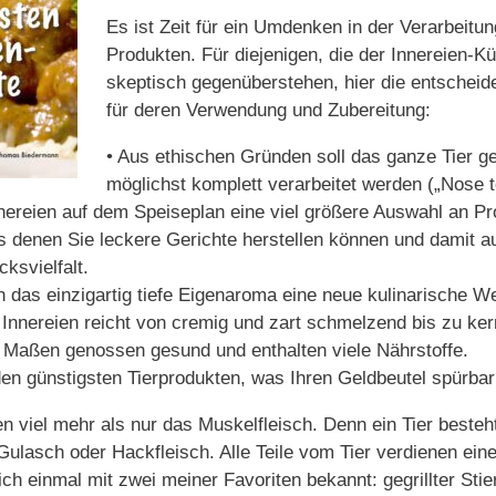
Es ist Zeit für ein Umdenken in der Verarbeitun
Produkten. Für diejenigen, die der Innereien-
skeptisch gegenüberstehen, hier die entschei
für deren Verwendung und Zubereitung:
• Aus ethischen Gründen soll das ganze Tier g
möglichst komplett verarbeitet werden („Nose to
nnereien auf dem Speiseplan eine viel größere Auswahl an Pr
s denen Sie leckere Gerichte herstellen können und damit a
svielfalt.
h das einzigartig tiefe Eigenaroma eine neue kulinarische W
 Innereien reicht von cremig und zart schmelzend bis zu ker
in Maßen genossen gesund und enthalten viele Nährstoffe.
en günstigsten Tierprodukten, was Ihren Geldbeutel spürbar 
en viel mehr als nur das Muskelfleisch. Denn ein Tier besteh
 Gulasch oder Hackfleisch. Alle Teile vom Tier verdienen ei
ch einmal mit zwei meiner Favoriten bekannt: gegrillter Stie