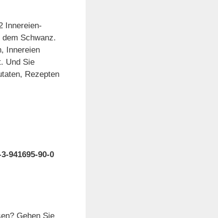
2 Innereien-
l, dem Schwanz.
, Innereien
t. Und Sie
utaten, Rezepten
8-3-941695-90-0
sen? Gehen Sie