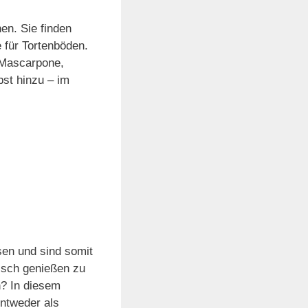
en. Sie finden
 für Tortenböden.
 Mascarpone,
bst hinzu – im
sen und sind somit
isch genießen zu
? In diesem
entweder als