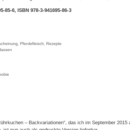
5-85-6, ISBN 978-3-941695-86-3
scheinung
,
Pferdefleisch
,
Rezepte
lassen
hobie
ührkuchen – Backvariationen“, das ich im September 2015 
e, ist nun auch als gedruckte Version lieferbar.