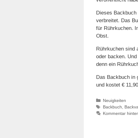
Dieses Backbuch e
verbreitet. Das B
für Rührkuchen. I
Obst.
Rührkuchen sind a
oder backen. Und 
denn ein Rührkuch
Das Backbuch in g
und kostet € 11,90
Kategorien
Neuigkeiten
Schlagwörter
Backbuch
,
Backva
Kommentar hinter