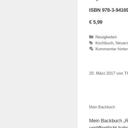
ISBN 978-3-94169
€ 5,99
Kategorien
Neuigkeiten
Schlagwörter
Kochbuch
,
Neuer
Kommentar hinter
20. März 2017
von
T
Mein Backbuch
Mein Backbuch „R
veröffentlicht hab