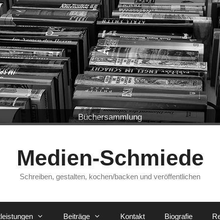
„Copyright“ im Duden
Buchbindung
Alte Bibel
Bleisatz
Johannes-Gutenberg-Denkmal in Mainz
Hosea, Kapitel 14, Vers 1
Büchersammlung
Bücher im Regal
Alte Buchrücken
Bleisatz-Lettern
Bücherregal
Monokel
Medien-Schmiede
Schreiben, gestalten, kochen/backen und veröffentlichen
leistungen
Beiträge
Kontakt
Biografie
Re