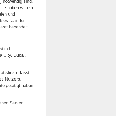
) notwendig sind,
site haben wir ein
eien und
ies (z.B. für
arat behandelt.
stisch
 City, Dubai,
tistics erfasst
es Nutzers,
te getätigt haben
genen Server