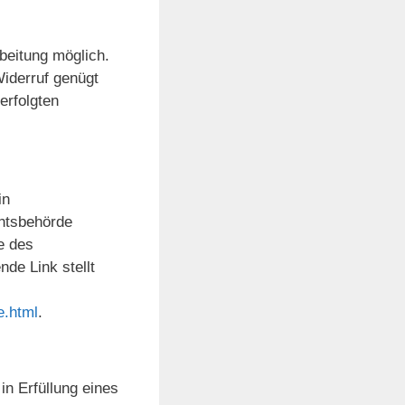
beitung möglich.
 Widerruf genügt
erfolgten
in
chtsbehörde
e des
de Link stellt
e.html
.
in Erfüllung eines