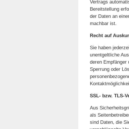
Vertrags automatis
Bereitstellung er
der Daten an einen
machbar ist.
Recht auf Auskun
Sie haben jederze
unentgeltliche Au
deren Empfänger u
Sperrung oder Lö
personenbezogene 
Kontaktmöglichke
SSL- bzw. TLS-V
Aus Sicherheitsgr
als Seitenbetreib
sind Daten, die Si