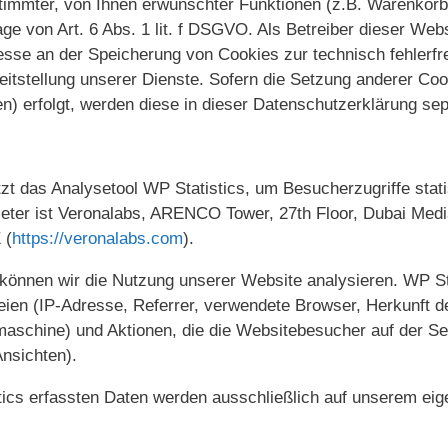
stimmter, von Ihnen erwünschter Funktionen (z.B. Warenkorb
age von Art. 6 Abs. 1 lit. f DSGVO. Als Betreiber dieser Web
resse an der Speicherung von Cookies zur technisch fehlerfr
eitstellung unserer Dienste. Sofern die Setzung anderer Cook
n) erfolgt, werden diese in dieser Datenschutzerklärung sep
zt das Analysetool WP Statistics, um Besucherzugriffe stati
eter ist Veronalabs, ARENCO Tower, 27th Floor, Dubai Media
 (
https://veronalabs.com
).
 können wir die Nutzung unserer Website analysieren. WP Sta
teien (IP-Adresse, Referrer, verwendete Browser, Herkunft d
schine) und Aktionen, die die Websitebesucher auf der Sei
Ansichten).
tics erfassten Daten werden ausschließlich auf unserem ei